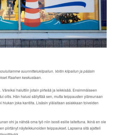
oulullamme suunnittelukilpailun. Voitin kilpailun ja pääsin
ukset Raahen keskustaan.
. Väreiksi haluttiin jotain pirteää ja leikkisää. Ensimmäiseen
i oitis. Hän halusi säilyttää sen, mutta teippausten yläreunaan
ni hiukan joka kantilta. Lisäsin ylälaitaan asiakkaan toiveiden
n ohi ja nähdä oma työ niin isosti esille laitettuna. Ikinä en ole
en piirtänyt näyteikkunoiden teippaukset. Lapsena sitä ajatteli
 Jännittävää.