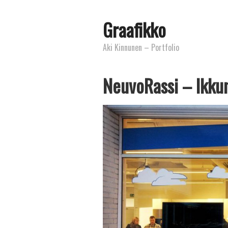
Graafikko
Aki Kinnunen – Portfolio
NeuvoRassi – Ikku