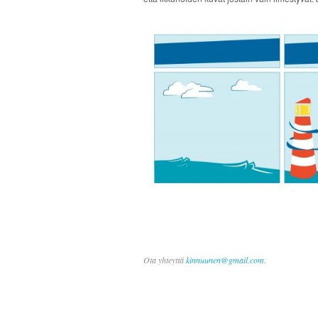
Ota yhteyttä
kinnuunen@gmail.com
.