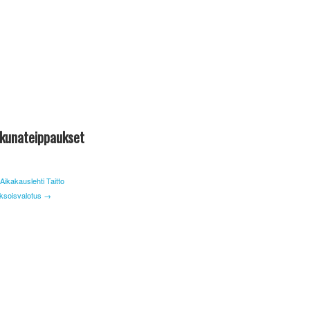
kkunateippaukset
Aikakauslehti Taitto
ksoisvalotus →