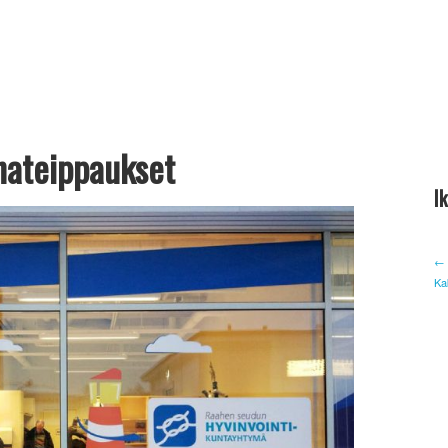
nateippaukset
I
← 
Ka