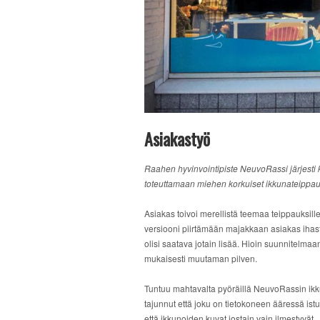
Asiakastyö
Raahen hyvinvointipiste NeuvoRassi järjesti k
toteuttamaan miehen korkuiset ikkunateippa
Asiakas toivoi merellistä teemaa teippauksille
versiooni piirtämään majakkaan asiakas ihastu
olisi saatava jotain lisää. Hioin suunnitelmaa
mukaisesti muutaman pilven.
Tuntuu mahtavalta pyöräillä NeuvoRassin ikkuna
tajunnut että joku on tietokoneen ääressä istu
että ikkunoiden kuvat jostain vain ilmestyvät.